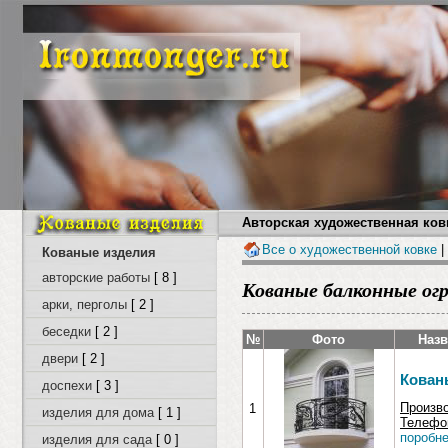
Авторская художественная ковк
Все о художественной ковке
|
Кованые изделия
авторские работы
[ 8 ]
Кованые балконные ог
арки, перголы
[ 2 ]
беседки
[ 2 ]
№
Фото
Назв
двери
[ 2 ]
Кован
доспехи
[ 3 ]
Произв
1
изделия для дома
[ 1 ]
Телефон
поробне
изделия для сада
[ 0 ]