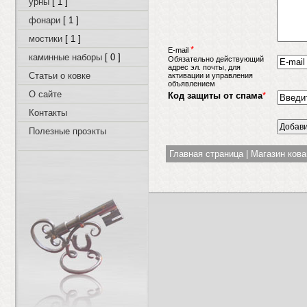
урны
[ 1 ]
фонари
[ 1 ]
мостики
[ 1 ]
*
E-mail
каминные наборы
[ 0 ]
Обязательно действующий
адрес эл. почты, для
Статьи о ковке
активации и управления
объявлением
О сайте
Код защиты от спама
*
Контакты
Полезные проэкты
Главная страница
|
Магазин ков