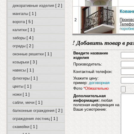
декоративные изделия
[ 2 ]
Кован
мангалы
[ 1 ]
Произв
2
ворота
[ 5 ]
Телефон
поробне
калитки
[ 1 ]
заборы
[ 4 ]
! Добавить товар в ра
ограды
[ 2 ]
Введите название
оконные решетки
[ 1 ]
изделия
козырьки
[ 3 ]
Производитель:
навесы
[ 1 ]
Контактный телефон:
флюгеры
[ 1 ]
Укажите цену:
пример:
договорная
цветы
[ 1 ]
Фото
*Обязательно
ножи
[ 1 ]
Дополнительная
информация:
любая
сабли, мечи
[ 1 ]
полезная информация на
Ваше усмотрение:
балконные ограждения
[ 2 ]
ограждения лестниц
[ 1 ]
скамейки
[ 1 ]