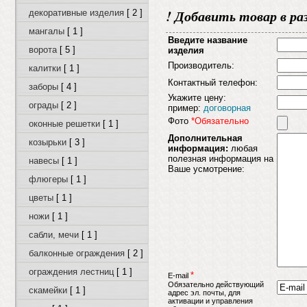
! Добавить товар в ра
декоративные изделия
[ 2 ]
мангалы
[ 1 ]
Введите название
ворота
[ 5 ]
изделия
Производитель:
калитки
[ 1 ]
Контактный телефон:
заборы
[ 4 ]
Укажите цену:
ограды
[ 2 ]
пример:
договорная
Фото
*Обязательно
оконные решетки
[ 1 ]
Дополнительная
козырьки
[ 3 ]
информация:
любая
полезная информация на
навесы
[ 1 ]
Ваше усмотрение:
флюгеры
[ 1 ]
цветы
[ 1 ]
ножи
[ 1 ]
сабли, мечи
[ 1 ]
балконные ограждения
[ 2 ]
ограждения лестниц
[ 1 ]
*
E-mail
Обязательно действующий
скамейки
[ 1 ]
адрес эл. почты, для
активации и управления