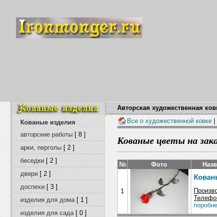
Авторская художественная ковк
Все о художественной ковке
|
Кованые изделия
авторские работы
[ 8 ]
Кованые цветы на зак
арки, перголы
[ 2 ]
беседки
[ 2 ]
№
Фото
Назв
двери
[ 2 ]
Кован
доспехи
[ 3 ]
Произв
1
Телефон
изделия для дома
[ 1 ]
поробне
изделия для сада
[ 0 ]