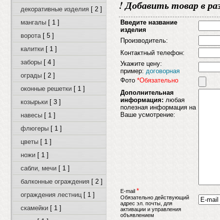
! Добавить товар в ра
декоративные изделия
[ 2 ]
мангалы
[ 1 ]
Введите название
изделия
ворота
[ 5 ]
Производитель:
калитки
[ 1 ]
Контактный телефон:
заборы
[ 4 ]
Укажите цену:
пример:
договорная
ограды
[ 2 ]
Фото
*Обязательно
оконные решетки
[ 1 ]
Дополнительная
информация:
любая
козырьки
[ 3 ]
полезная информация на
Ваше усмотрение:
навесы
[ 1 ]
флюгеры
[ 1 ]
цветы
[ 1 ]
ножи
[ 1 ]
сабли, мечи
[ 1 ]
балконные ограждения
[ 2 ]
*
E-mail
ограждения лестниц
[ 1 ]
Обязательно действующий
адрес эл. почты, для
скамейки
[ 1 ]
активации и управления
объявлением