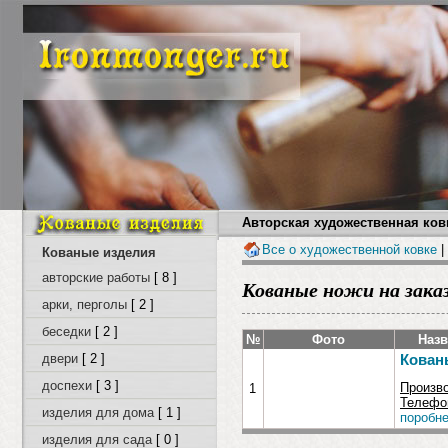
Авторская художественная ковк
Все о художественной ковке
|
Кованые изделия
авторские работы
[ 8 ]
Кованые ножи на зака
арки, перголы
[ 2 ]
беседки
[ 2 ]
№
Фото
Назв
двери
[ 2 ]
Кован
доспехи
[ 3 ]
Произв
1
Телефон
изделия для дома
[ 1 ]
поробне
изделия для сада
[ 0 ]